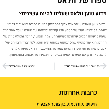
ספרו של וולאס
מדוע טוען וולאס שעלינו להיות עשירים?
וולאס טוען שאדם עשיר אינו צריך להסתפק במועט במידה והוא יכול להגיע
ליותר. לפי דבריו יעדו של הטבע הוא קידומו ופיתוחו של האדם ושכל אחד חייב
שיהיו ברשותו הכלים שיתרמו לשיפור העוצמה, העושר, היופי, והאלגנטיות של
החיים. הוא עוד מוסיף שהסתפקות בפחות היא חטא. לפי דבריו ודבריהם של
אנשים שקראו את ספרו והפיקו ממנו את המיטב, הדרך אל אושר אמיתי
מושגת אך ורק אם אנשים יאמינו בשיטותיו ויגשימו את עצמם באמצעותן.
איך שיטת NLP משנה את שפת הגוף?
שפת הגוף של אנשי מכירות
כתבות אחרונות
חיפוש נקודת מגע בקצות האצבעות