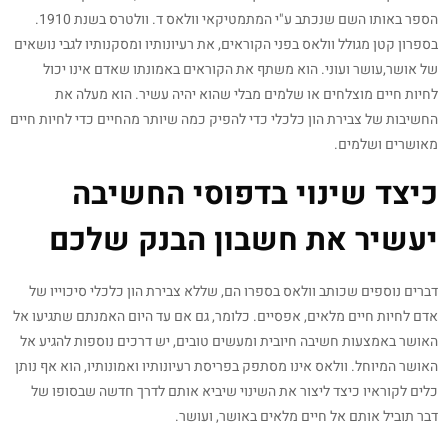
הספר באותו השם שנכתב ע"י המתמטיקאי וולאס ד. וולטרס בשנת 1910.
בספרון קטן מגולל וולאס בפני הקוראים, את רעיונותיו ומסקנותיו לגבי נושאים
של אושר,עושר ועוני. הוא משתף את הקוראים באמונתו שאדם אינו יכול
לחיות חיים מוצלחים או שלמים מבלי שהוא יהיה עשיר. הוא מעלה את
החשיבות של צבירת הון כלכלי כדי להפיק כמה שיותר מהחיים כדי לחיות חיים
מאושרים ושלמים.
כיצד שינוי בדפוסי החשיבה
יעשיר את חשבון הבנק שלכם
דברים נוספים שכותב וולאס בספרו הם, שללא צבירת הון כלכלי סיכוייו של
אדם לחיות חיים מלאים, אפסיים. כלומר, גם אם עד היום האמנתם שתגיעו אל
האושר באמצעות חשיבה חיובית ומעשים טובים, יש דרכים נוספות להגיע אל
האושר המיוחל. וולאס אינו מסתפק בפריסת רעיונותיו ואמונותיו, הוא אף נותן
כלים לקוראיו כיצד ליצור את השינוי שיביא אותם לדרך חדשה שבסופו של
דבר תוביל אותם אל חיים מלאים באושר, ועושר.