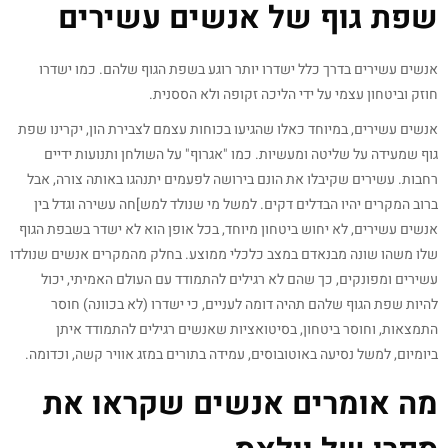
שפת גוף של אנשים עשירים
אנשים עשירים בדרך כלל ישדרו יותר רוגע בשפת הגוף שלהם. כמו ישדרו
חוזק וביטחון עצמי על ידי הליכה זקופה ולא הססנית.
אנשים עשירים, במיוחד כאלו שהגיעו בכוחות עצמם לצבירת הון, יקרינו שפת
גוף שמעידה על שליטה ומעשיות. כמו "אגרוף" על השולחן ותנועות ידיים
רחבות. עשירים שקיבלו את הונם בירושה לפעמים יתנהגו באותה צורה, אבל
ברוב המקרים יהיו הבדלים דקים. למשל מי שנולד למש]חה עשירה וגדל בין
אנשים עשירים, לא יחוש ביטחון מיוחד, בכל אופן הוא לא ישדר בשבפת הגוף
שלו משהו שונה מבנאדם במצב כלכלי ממוצע. בחלק מהמקרים אנשים שנולדו
עשירים ומפונקים, כך שהם לא רגילים להתמודד עם העולם האמיתי, יכול
להיות שפת הגוף שלהם תהיה דומה לעניים, כי ישדרו (לא בכוונה) חוסר
התמצאות, וחוסר ביטחון, בסיטואציות שאנשים רגילים להתמודד איתן
ביומיום, למשל נסיעה באוטובוסים, עמידה בתורים במזג אוויר קשה, וכדומה.
מה אומרים אנשים שקראו את