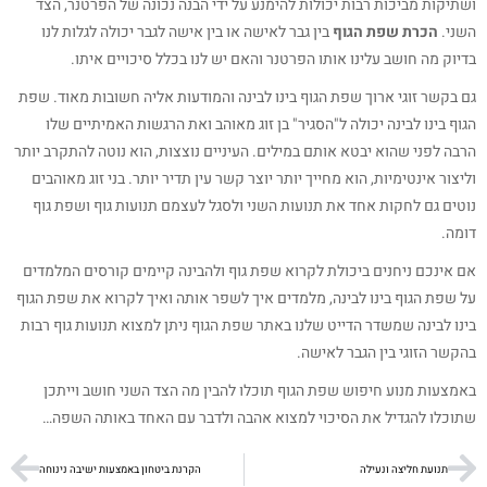
ושתיקות מביכות רבות יכולות להימנע על ידי הבנה נכונה של הפרטנר, הצד
השני.
הכרת שפת הגוף
בין גבר לאישה או בין אישה לגבר יכולה לגלות לנו
בדיוק מה חושב עלינו אותו הפרטנר והאם יש לנו בכלל סיכויים איתו.
גם בקשר זוגי ארוך שפת הגוף בינו לבינה והמודעות אליה חשובות מאוד. שפת
הגוף בינו לבינה יכולה ל"הסגיר" בן זוג מאוהב ואת הרגשות האמיתיים שלו
הרבה לפני שהוא יבטא אותם במילים. העיניים נוצצות, הוא נוטה להתקרב יותר
וליצור אינטימיות, הוא מחייך יותר יוצר קשר עין תדיר יותר. בני זוג מאוהבים
נוטים גם לחקות אחד את תנועות השני ולסגל לעצמם תנועות גוף ושפת גוף
דומה.
אם אינכם ניחנים ביכולת לקרוא שפת גוף ולהבינה קיימים קורסים המלמדים
על שפת הגוף בינו לבינה, מלמדים איך לשפר אותה ואיך לקרוא את שפת הגוף
בינו לבינה שמשדר הדייט שלנו באתר שפת הגוף ניתן למצוא תנועות גוף רבות
בהקשר הזוגי בין הגבר לאישה.
באמצעות מנוע חיפוש שפת הגוף תוכלו להבין מה הצד השני חושב וייתכן
שתוכלו להגדיל את הסיכוי למצוא אהבה ולדבר עם האחד באותה השפה…
תנועת חליצה ונעילה
הקרנת ביטחון באמצעות ישיבה נינוחה