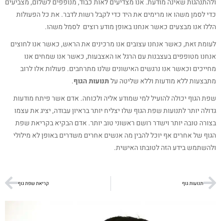
ולהתנהגות שאינה מודעת. אנו מצדיעים לאות כבוד, מנופפים לשלום, מצביעים
כדי לסמן משהו או מרימים את היד כדי לקבל רשות לדבר. את כל הפעולות
הללו אנו מבצעים כאשר אנחנו באופן מודע רוצים לסמל משהו.
לעומת זאת, כאשר אנחנו עצובים אנו מרכינים את הראש, כאשר אנו לחוצים
אנחנו מטופפים בעצבנות עם הרגל או האצבעות, כאשר אנו שמחים אנו
מחייכים וכאשר אנו נרגשים האישונים שלנו מתרחבים. פעולות אלו לרוב
מתבצעות ללא מודעות וללא שליטה על
תנועות הגוף
.
שפת הגוף יכולה להועיל למי שמודע אליה ולכוחה. אדם אשר פיתח מודעות
גדולה יותר לתנועות שפת הגוף שלו יצליח יותר בראיון עבודה, יציג את עצמו
בצורה טובה יותר וישדר רושם ראשוני טוב יותר. אדם הבקיא בקריאת שפת
הגוף של אחרים אף יוכל להבין מה אנשים אחרים משדרים באופן לא מילולי
ולהשתמש בידע הזה לטובתו האישית.
תנועות גוף
קריאת שפת גוף