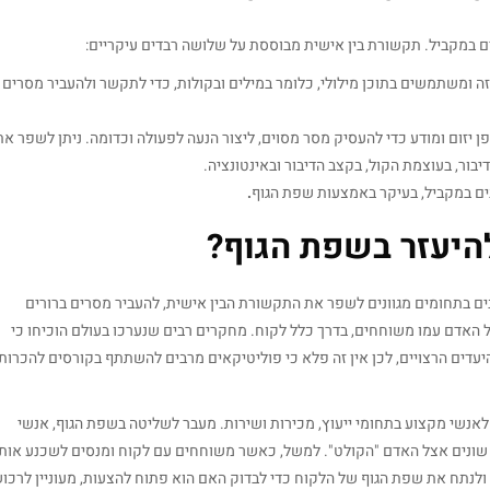
ם במקביל. תקשורת בין אישית מבוססת על שלושה רבדים עיקריים:
זה ומשתמשים בתוכן מילולי, כלומר במילים ובקולות, כדי לתקשר ולהעביר מסרים
 יזום ומודע כדי להעסיק מסר מסוים, ליצור הנעה לפעולה וכדומה. ניתן לשפר את
ור, בעוצמת הקול, בקצב הדיבור ובאינטונציה.
בים במקביל, בעיקר באמצעות שפת הגוף
.
היעזר בשפת הגוף?
 בתחומים מגוונים לשפר את התקשורת הבין אישית, להעביר מסרים ברורים
ל האדם עמו משוחחים, בדרך כלל לקוח. מחקרים רבים שנערכו בעולם הוכיחו כי
דים הרצויים, לכן אין זה פלא כי פוליטיקאים מרבים להשתתף בקורסים להכרות
לאנשי מקצוע בתחומי ייעוץ, מכירות ושירות. מעבר לשליטה בשפת הגוף, אנשי
ם שונים אצל האדם "הקולט". למשל, כאשר משוחחים עם לקוח ומנסים לשכנע אותו
 ולנתח את שפת הגוף של הלקוח כדי לבדוק האם הוא פתוח להצעות, מעוניין לרכו