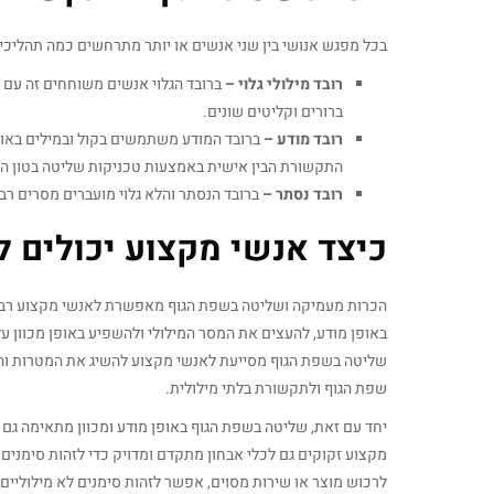
בכל מפגש אנושי בין שני אנשים או יותר מתרחשים כמה תהליכי
רובד מילולי גלוי –
ברובד הגלוי אנשים משוחחים זה עם 
ברורים וקליטים שונים.
רובד מודע –
ברובד המודע משתמשים בקול ובמילים באופן
התקשורת הבין אישית באמצעות טכניקות שליטה בטון הדיב
רובד נסתר –
ברובד הנסתר והלא גלוי מועברים מסרים ר
כיצד אנשי מקצוע יכולים ל
הכרות מעמיקה ושליטה בשפת הגוף מאפשרת לאנשי מקצוע רבים
באופן מודע, להעצים את המסר המילולי ולהשפיע באופן מכוון ע
שליטה בשפת הגוף מסייעת לאנשי מקצוע להשיג את המטרות והיע
שפת הגוף ולתקשורת בלתי מילולית.
יחד עם זאת, שליטה בשפת הגוף באופן מודע ומכוון מתאימה גם 
מקצוע זקוקים גם לכלי אבחון מתקדם ומדויק כדי לזהות סימני
לרכוש מוצר או שירות מסוים, אפשר לזהות סימנים לא מילוליים