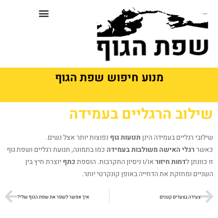
לתוכן
סדנאות וקורסים בשפת גוף
מנוע חיפוש שפת הגוף
שילוב הרגליים בעמידה
שילובי רגליים בעמידה הינן
תנועות גוף
נפוצות יותר אצל נשים.
כאשר
רגלי האישה משולבות
בעמידה
כמו בתמונה, תנועת רגליים ושפת גוף
זו כוונתן ל
דחות חיזור
או/ו ניסיון התקרבות. הוספת
כתף
יוצרת חיץ בין
השניים ומחזקת את הדחייה באופן קונקרטי יותר.
צעידה בצעדים קטנים
איך אפשר לשפר את שפת הגוף שלי?