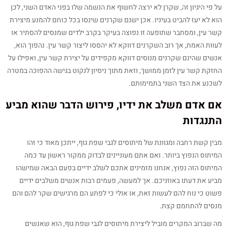
על פי היגיון זה, שקרן לא ירצה לחשוף את הנשמה שלו בפני האדם השני, לכן
הוא לא יעז להביט בעיניו. אכן ישנם שקרנים שינסו בכל כוחם להמנע מיצירת
קשר עין, ומסתבר שתופעה זו נפוצה בעיקר בקרב ילדים שמנסים להסתיר או
לעוות האמת, אך רוב השקרנים דווקא לא יהססו ליצור קשר עין. נהפוך הוא,
אנשים שהינם שקרנים מנוסים דווקא מקפידים על יצירת קשר עין, ואפילו על
החזקת קשר עין לזמן ממושך, וזאת מתוך ניסיון לנקוט בגישה ההפוכה במטרה
לשכנע את הצד השני בתמימותם.
אם אדם משלב את ידיו, פירוש הדבר שהוא מביע
התנגדות
מבין קשת רחבה ומגוונת של מיתוסים לגבי שפת גוף, ייתכן מאוד כי זהו
המיתוס הנפוץ ביותר. ואם אתם מעוניינים לבדוק ממקור ראשון עד כמה
המיתוס הזה נפוץ, אנחנו מזמינים אתכם לשלב ידיים בפעם הבאה שמישהו
מביע את דעתו באוזניכם. אך למעשה, פעמים רבות אנשים משלבים ידיים
פשוט כי נוח להם לעשות זאת, או אולי כי לפתע הם מרגישים שקר להם והם
מנסים להתחמם קצת.
מה שברוב המקרים מוביל ליצירת מיתוסים לגבי שפת גוף, הוא שאנשים