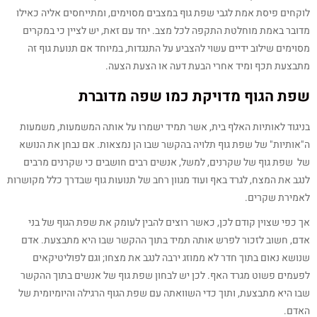
לוקחים פיסת אמת לגבי שפת גוף במצבים מסוימים, ומתייחסים אליה כאילו
מדובר באמת מוחלטת התקפה לכל מצב. יחד עם זאת, יש לציין כי במקרים
מסוימים שילוב ידיים עשוי להצביע על התנגדות, במיוחד אם תנועת גוף זה
מתבצעת תכף ומיד אחרי הבעת דעה או הצעת הצעה.
שפת הגוף מדויקת כמו שפה מדוברת
בניגוד לאותיות האלף בית, אשר תמיד ישמרו על אותה המשמעות, משמעות
ה"אותיות" של שפת גוף תלויה בהקשר שבו הן נמצאות. אם נבחן את הנושא
של שפת גוף של שקרנים, למשל, אנשים רבים חושבים כי שקרנים מרבים
לנגב את המצח, לגרד באף ועוד מגוון רחב של תנועות גוף שבדרך כלל מקושרות
לאמירת שקרים.
אך כפי שצוין קודם לכן, כאשר רוצים להבין לעומק את שפת הגוף של בני
אדם, חשוב לזכור לפרש אותה תמיד בתוך ההקשר שבו היא מתבצעת. אדם
שנושא נאום בתוך חדר לא ממוזג ירבה לנגב את מצחו; וגם לפוליטיקאים
לפעמים פשוט מגרד האף. לכן יש לבחון שפת גוף של אנשים בתוך ההקשר
שבו היא מתבצעת, ותוך כדי השוואתה עם שפת הגוף הרגילה והיומיומית של
האדם.