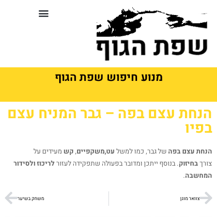
לתוכן
סדנאות וקורסים בשפת גוף
מנוע חיפוש שפת הגוף
הנחת עצם בפה – גבר המניח עצם
בפיו
הנחת עצם
בפה
של גבר, כמו למשל
עט,
משקפיים
,
קש
מעידים על
צורך
בחיזוק
. בנוסף ייתכן ומדובר בפעולה שתפקידה לעזור
לריכוז ולסידור
המחשבה
.
צוואר מוגן
משחק בשיער