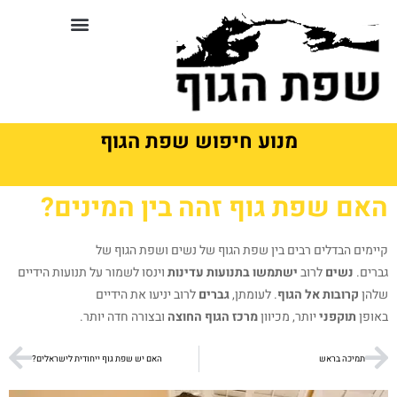
לתוכן
סדנאות וקורסים בשפת גוף
מנוע חיפוש שפת הגוף
האם שפת גוף זהה בין המינים?
קיימים הבדלים רבים בין שפת הגוף של נשים ושפת הגוף של
גברים.
נשים
לרוב
ישתמשו בתנועות עדינות
וינסו לשמור על תנועות הידיים
שלהן
קרובות אל הגוף
. לעומתן,
גברים
לרוב יניעו את הידיים
באופן
תוקפני
יותר, מכיוון
מרכז הגוף החוצה
ובצורה חדה יותר.
תמיכה בראש
האם יש שפת גוף ייחודית לישראלים?