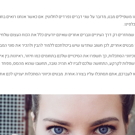
ו משפילים מבט, מדובר על שני דברים נפרדים לחלוטין. אם כאשר אנחנו רואים בחור
לפינו.
 שמחזרים רק דרך העיניים וגברים אחרים שאינם יודעים כלל את הכוח העצום שלחיז
בטים אחרים, לכן חשוב שתדעו שיש ביכולתכם ללמוד להבין ולהכיר את סוגי המבט
וכיווני הסתכלות, כך תשפרו את הסיכויים שלכם בתחומים כמו חיזור, ראיונות בין איש
ושפלות לקרקע, התחושה שלכם לגביו לא תהיה טובה, תחשבו שהוא מהסס, מפחד ו
בטו לעברכם, אתם תסתכלו עליו בצורה אחרת. מבטים וכיווני הסתכלות יעניקו לכם 