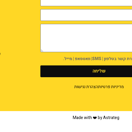
לפון | SMS| וואטסאפ | מייל.
שליחה
מדיניות פרטיות
הצהרת נגישות
Made with ❤️ by Astrateg